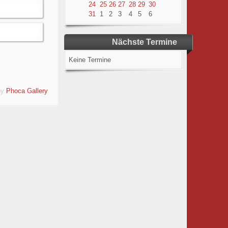
24
25
26
27
28
29
30
31
1
2
3
4
5
6
Nächste Termine
Keine Termine
by
Phoca Gallery