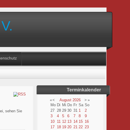
 V.
tenschutz
Terminkalender
«
<
August
2026
>
»
Mo
Di
Mi
Do
Fr
Sa
So
27
28
29
30
31
1
2
ei, sehen Sie
3
4
5
6
7
8
9
10
11
12
13
14
15
16
17
18
19
20
21
22
23